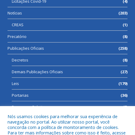
Licitações Covid-19
(4)
Notícias
(203)
CREAS
(1)
Precatório
(8)
Publicações Oficiais
(258)
Decretos
(8)
Demais Publicações Oficiais
(27)
Leis
(179)
Portarias
(36)
Processos Seletivos
(7)
Nós usamos cookies para melhorar sua experiência de
navegação no portal. Ao utilizar nosso portal, você
concorda com a política de monitoramento de cookies.
Para ter mais informações sobre como isso é feito, acesse
Todos os direitos reservados a Prefeitura Municipal de Cumaru