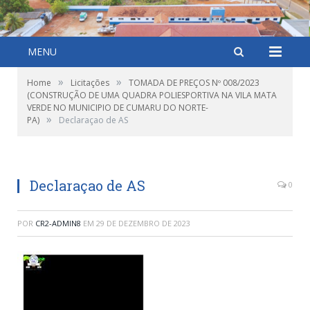
MENU
»
»
Home
Licitações
TOMADA DE PREÇOS Nº 008/2023
(CONSTRUÇÃO DE UMA QUADRA POLIESPORTIVA NA VILA MATA
VERDE NO MUNICIPIO DE CUMARU DO NORTE-
»
PA)
Declaraçao de AS
Declaraçao de AS
0
POR
CR2-ADMIN8
EM
29 DE DEZEMBRO DE 2023