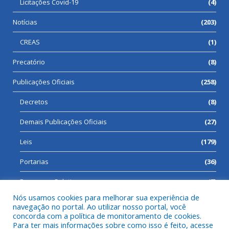
Licitações Covid-19
(4)
Notícias
(203)
CREAS
(1)
Precatório
(8)
Publicações Oficiais
(258)
Decretos
(8)
Demais Publicações Oficiais
(27)
Leis
(179)
Portarias
(36)
Processos Seletivos
(7)
Nós usamos cookies para melhorar sua experiência de
navegação no portal. Ao utilizar nosso portal, você
concorda com a política de monitoramento de cookies.
Para ter mais informações sobre como isso é feito, acesse
Todos os direitos reservados a Prefeitura Municipal de Cumaru