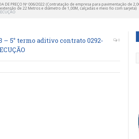
 DE PREÇO Nº 006/2022 (Contratação de empresa para pavimentação de 2,0
tensão de 22 Metros e diâmetro de 1,00M, calçadas e meio fio com sarjeta)
 EXECUÇÃO
 5° termo aditivo contrato 0292-
0
EXECUÇÃO