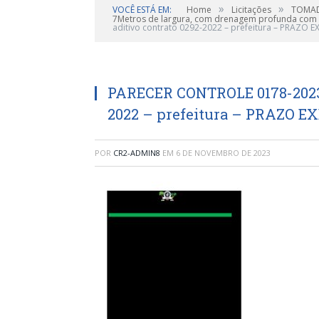
»
»
VOCÊ ESTÁ EM:
Home
Licitações
TOMADA
7Metros de largura, com drenagem profunda com ex
aditivo contrato 0292-2022 – prefeitura – PRAZO
PARECER CONTROLE 0178-2023 –
2022 – prefeitura – PRAZO 
POR
CR2-ADMIN8
EM
6 DE NOVEMBRO DE 2023