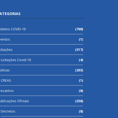
ATEGORIAS
oletins COVID-19
(769)
ventos
(1)
icitações
(317)
Licitações Covid-19
(4)
otícias
(203)
CREAS
(1)
recatório
(8)
ublicações Oficiais
(258)
Decretos
(8)