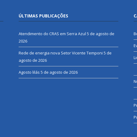
ÚLTIMAS PUBLICAÇÕES
C
Atendimento do CRAS em Serra Azul
5 de agosto de
B
2026
E
Rede de energia nova Setor Vicente Temponi
5 de
L
agosto de 2026
Agosto lilás
5 de agosto de 2026
N
P
P