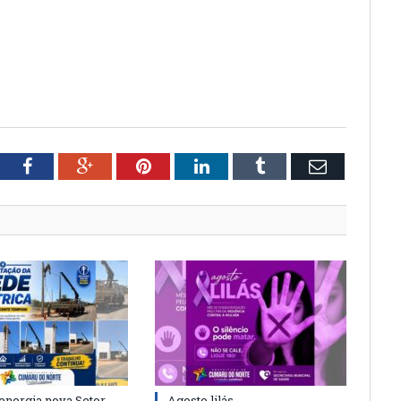
tter
Facebook
Google+
Pinterest
LinkedIn
Tumblr
Email
energia nova Setor
Agosto lilás