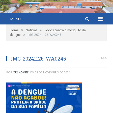
MENU
»
»
Home
Notícias
Todos contra o mosquito da
»
dengue
IMG-20241126-WA0245
IMG-20241126-WA0245
0
POR
CR2-ADMIN1
EM
28 DE NOVEMBRO DE 2024