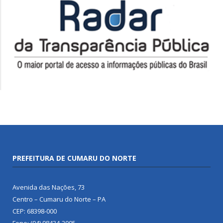
PREFEITURA DE CUMARU DO NORTE
Avenida das Nações, 73
Centro – Cumaru do Norte – PA
CEP: 68398-000
Fone: (94) 98434-2005