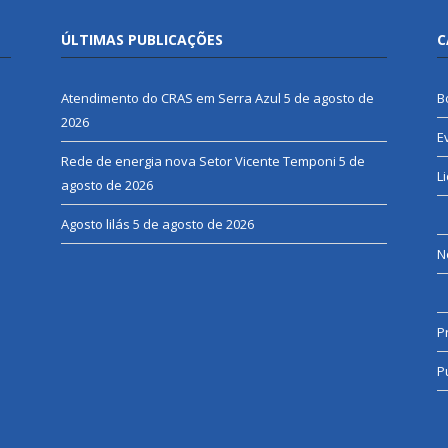
ÚLTIMAS PUBLICAÇÕES
C
Atendimento do CRAS em Serra Azul
5 de agosto de
B
2026
E
Rede de energia nova Setor Vicente Temponi
5 de
L
agosto de 2026
Agosto lilás
5 de agosto de 2026
N
P
P