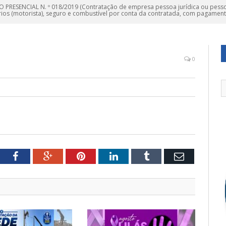
 PRESENCIAL N. º 018/2019 (Contratação de empresa pessoa jurídica ou pessoa
ários (motorista), seguro e combustível por conta da contratada, com pagament
0
tter
Facebook
Google+
Pinterest
LinkedIn
Tumblr
Email