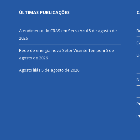
ÚLTIMAS PUBLICAÇÕES
C
Atendimento do CRAS em Serra Azul
5 de agosto de
B
2026
E
Rede de energia nova Setor Vicente Temponi
5 de
L
agosto de 2026
Agosto lilás
5 de agosto de 2026
N
P
P