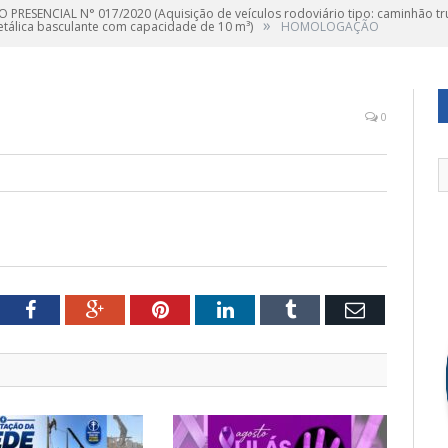
 PRESENCIAL N° 017/2020 (Aquisição de veículos rodoviário tipo: caminhão tru
»
tálica basculante com capacidade de 10 m³)
HOMOLOGAÇÃO
0
tter
Facebook
Google+
Pinterest
LinkedIn
Tumblr
Email