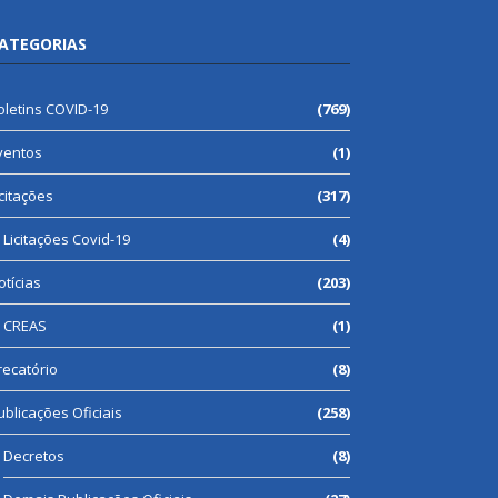
ATEGORIAS
oletins COVID-19
(769)
ventos
(1)
icitações
(317)
Licitações Covid-19
(4)
otícias
(203)
CREAS
(1)
recatório
(8)
ublicações Oficiais
(258)
Decretos
(8)