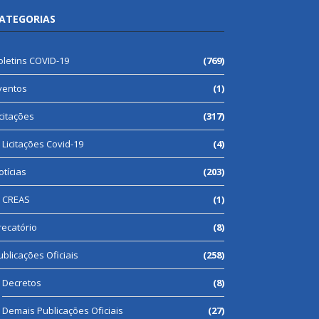
ATEGORIAS
oletins COVID-19
(769)
ventos
(1)
icitações
(317)
Licitações Covid-19
(4)
otícias
(203)
CREAS
(1)
recatório
(8)
ublicações Oficiais
(258)
Decretos
(8)
Demais Publicações Oficiais
(27)