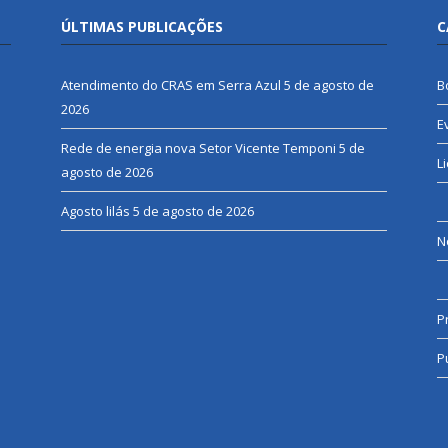
ÚLTIMAS PUBLICAÇÕES
C
Atendimento do CRAS em Serra Azul
5 de agosto de
B
2026
E
Rede de energia nova Setor Vicente Temponi
5 de
L
agosto de 2026
Agosto lilás
5 de agosto de 2026
N
P
P