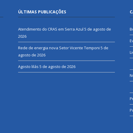
ÚLTIMAS PUBLICAÇÕES
C
Atendimento do CRAS em Serra Azul
5 de agosto de
B
2026
E
Rede de energia nova Setor Vicente Temponi
5 de
L
agosto de 2026
Agosto lilás
5 de agosto de 2026
N
P
P