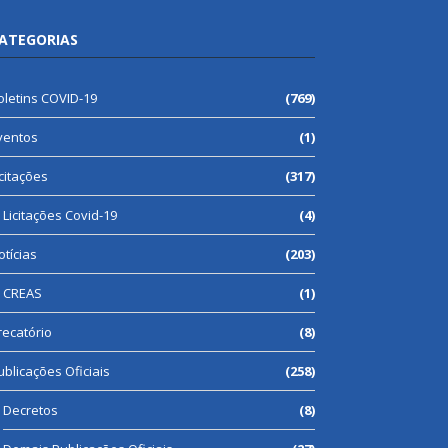
ATEGORIAS
oletins COVID-19
(769)
ventos
(1)
icitações
(317)
Licitações Covid-19
(4)
otícias
(203)
CREAS
(1)
recatório
(8)
ublicações Oficiais
(258)
Decretos
(8)