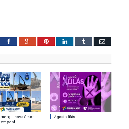
tter
Facebook
Google+
Pinterest
LinkedIn
Tumblr
Email
energia nova Setor
Agosto lilás
 Temponi