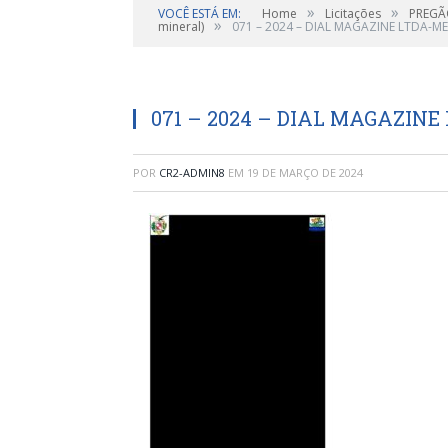
»
»
VOCÊ ESTÁ EM:
Home
Licitações
PREGÃO
»
mineral)
071 – 2024 – DIAL MAGAZINE LTDA-ME 
071 – 2024 – DIAL MAGAZINE
POR
CR2-ADMIN8
EM
19 DE MARÇO DE 2024