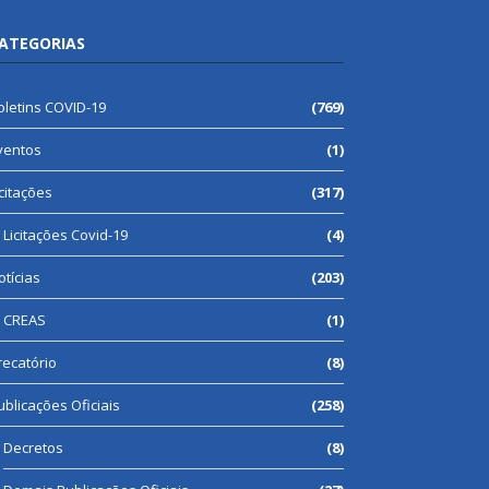
ATEGORIAS
oletins COVID-19
(769)
ventos
(1)
icitações
(317)
Licitações Covid-19
(4)
otícias
(203)
CREAS
(1)
recatório
(8)
ublicações Oficiais
(258)
Decretos
(8)