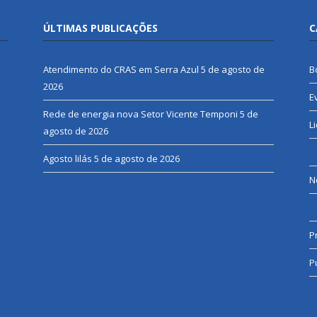
ÚLTIMAS PUBLICAÇÕES
C
Atendimento do CRAS em Serra Azul
5 de agosto de
B
2026
E
Rede de energia nova Setor Vicente Temponi
5 de
L
agosto de 2026
Agosto lilás
5 de agosto de 2026
N
P
P