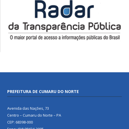
PREFEITURA DE CUMARU DO NORTE
Avenida das Nações, 73
Centro – Cumaru do Norte – PA
CEP: 68398-000
Fone: (94) 98434-2005