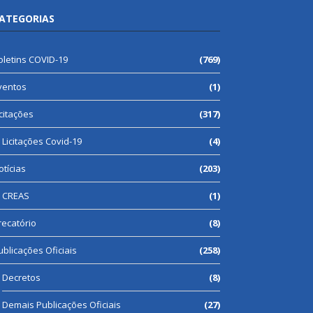
ATEGORIAS
oletins COVID-19
(769)
ventos
(1)
icitações
(317)
Licitações Covid-19
(4)
otícias
(203)
CREAS
(1)
recatório
(8)
ublicações Oficiais
(258)
Decretos
(8)
Demais Publicações Oficiais
(27)