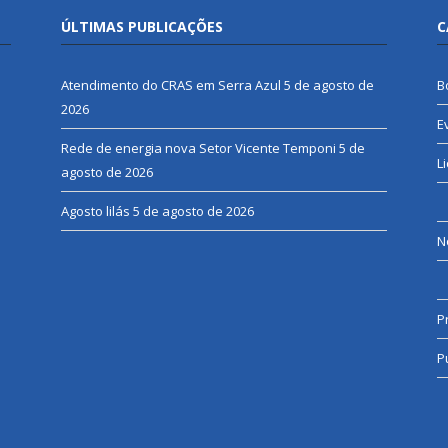
ÚLTIMAS PUBLICAÇÕES
C
Atendimento do CRAS em Serra Azul
5 de agosto de
B
2026
E
Rede de energia nova Setor Vicente Temponi
5 de
L
agosto de 2026
Agosto lilás
5 de agosto de 2026
N
P
P