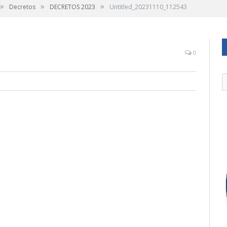
»
»
»
Decretos
DECRETOS 2023
Untitled_20231110_112543
0