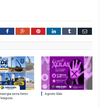
tter
Facebook
Google+
Pinterest
LinkedIn
Tumblr
Email
energia nova Setor
Agosto lilás
 Temponi