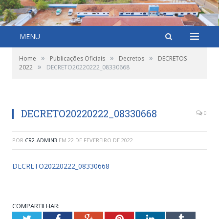
MENU
»
»
»
Home
Publicações Oficiais
Decretos
DECRETOS
»
2022
DECRETO20220222_08330668
DECRETO20220222_08330668
0
POR
CR2-ADMIN3
EM
22 DE FEVEREIRO DE 2022
DECRETO20220222_08330668
COMPARTILHAR:
Twitter
Facebook
Google+
Pinterest
LinkedIn
Tumblr