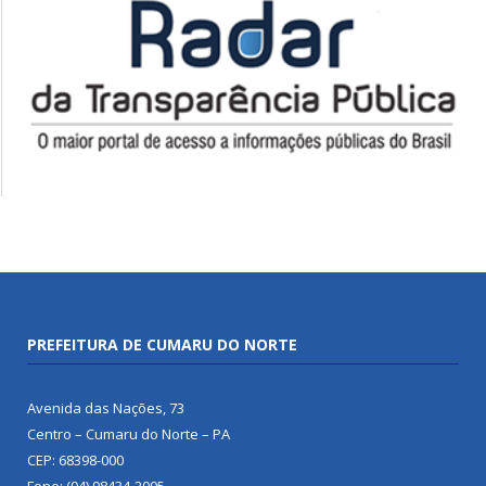
PREFEITURA DE CUMARU DO NORTE
Avenida das Nações, 73
Centro – Cumaru do Norte – PA
CEP: 68398-000
Fone: (94) 98434-2005