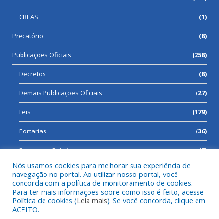
CREAS
(1)
Precatório
(8)
Publicações Oficiais
(258)
Decretos
(8)
Demais Publicações Oficiais
(27)
Leis
(179)
Portarias
(36)
Processos Seletivos
(7)
Nós usamos cookies para melhorar sua experiência de
navegação no portal. Ao utilizar nosso portal, você
concorda com a política de monitoramento de cookies.
Para ter mais informações sobre como isso é feito, acesse
Todos os direitos reservados a Prefeitura Municipal de Cumaru
Política de cookies (
Leia mais
). Se você concorda, clique em
do Norte.
ACEITO.