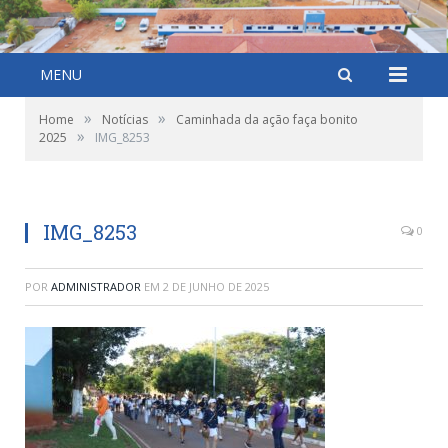
MENU
»
»
Home
Notícias
Caminhada da ação faça bonito
»
2025
IMG_8253
IMG_8253
0
POR
ADMINISTRADOR
EM
2 DE JUNHO DE 2025