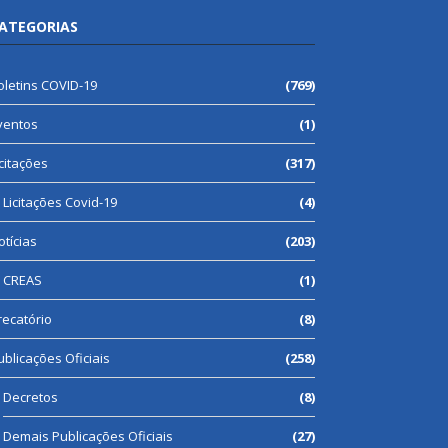
ATEGORIAS
oletins COVID-19
(769)
ventos
(1)
icitações
(317)
Licitações Covid-19
(4)
otícias
(203)
CREAS
(1)
recatório
(8)
ublicações Oficiais
(258)
Decretos
(8)
Demais Publicações Oficiais
(27)