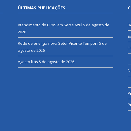
ÚLTIMAS PUBLICAÇÕES
C
Atendimento do CRAS em Serra Azul
5 de agosto de
B
2026
E
Rede de energia nova Setor Vicente Temponi
5 de
L
agosto de 2026
Agosto lilás
5 de agosto de 2026
N
P
P