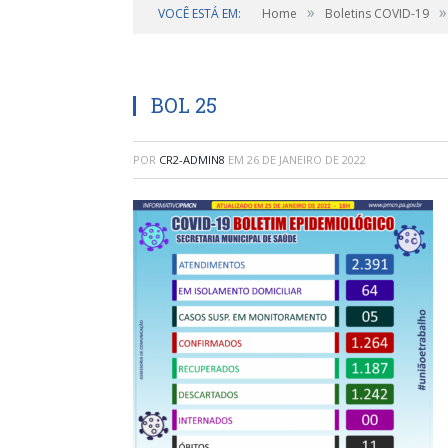
»
»
VOCÊ ESTÁ EM:
Home
Boletins COVID-19
BOL 25
POR
CR2-ADMIN8
EM
26 DE JANEIRO DE 2022