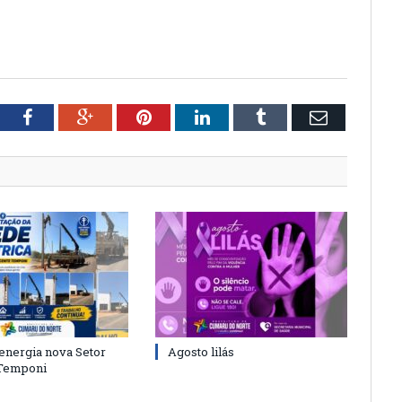
tter
Facebook
Google+
Pinterest
LinkedIn
Tumblr
Email
energia nova Setor
Agosto lilás
 Temponi