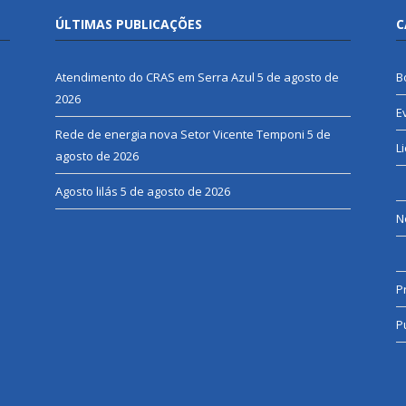
ÚLTIMAS PUBLICAÇÕES
C
Atendimento do CRAS em Serra Azul
5 de agosto de
B
2026
E
Rede de energia nova Setor Vicente Temponi
5 de
L
agosto de 2026
Agosto lilás
5 de agosto de 2026
N
P
P