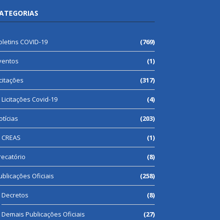
ATEGORIAS
oletins COVID-19
(769)
ventos
(1)
icitações
(317)
Licitações Covid-19
(4)
otícias
(203)
CREAS
(1)
recatório
(8)
ublicações Oficiais
(258)
Decretos
(8)
Demais Publicações Oficiais
(27)