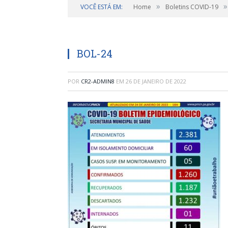
»
»
VOCÊ ESTÁ EM:
Home
Boletins COVID-19
BOL-24
POR
CR2-ADMIN8
EM
26 DE JANEIRO DE 2022