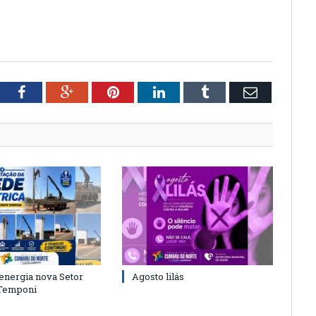
tter
Facebook
Google+
Pinterest
LinkedIn
Tumblr
Email
energia nova Setor
Agosto lilás
 Temponi