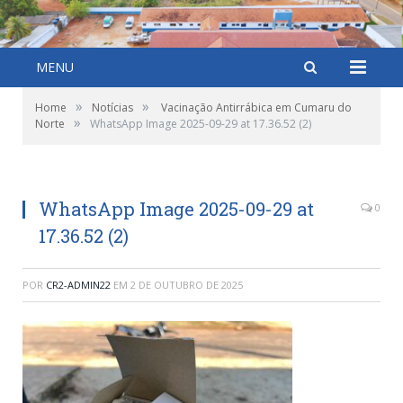
MENU
»
»
Home
Notícias
Vacinação Antirrábica em Cumaru do
»
Norte
WhatsApp Image 2025-09-29 at 17.36.52 (2)
WhatsApp Image 2025-09-29 at
0
17.36.52 (2)
POR
CR2-ADMIN22
EM
2 DE OUTUBRO DE 2025