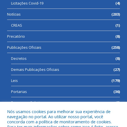
Licitações Covid-19
(4)
Notícias
(203)
CREAS
(1)
Precatório
(8)
Publicações Oficiais
(258)
Decretos
(8)
Demais Publicações Oficiais
(27)
Leis
(179)
Portarias
(36)
Processos Seletivos
(7)
Nós usamos cookies para melhorar sua experiência de
navegação no portal. Ao utilizar nosso portal, você
concorda com a política de monitoramento de cookies.
Para ter mais informações sobre como isso é feito, acesse