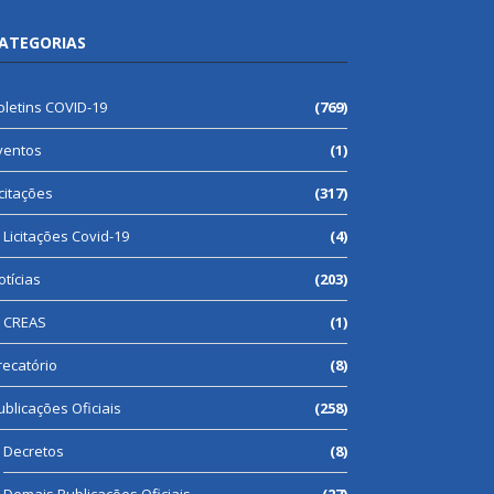
ATEGORIAS
oletins COVID-19
(769)
ventos
(1)
icitações
(317)
Licitações Covid-19
(4)
otícias
(203)
CREAS
(1)
recatório
(8)
ublicações Oficiais
(258)
Decretos
(8)