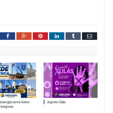
tter
Facebook
Google+
Pinterest
LinkedIn
Tumblr
Email
energia nova Setor
Agosto lilás
 Temponi