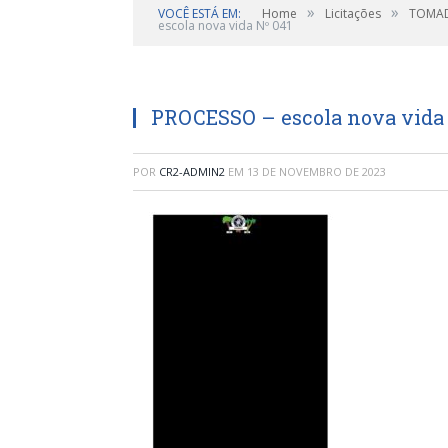
»
»
VOCÊ ESTÁ EM:
Home
Licitações
TOMAD
escola nova vida Nº 041
PROCESSO – escola nova vida 
POR
CR2-ADMIN2
EM
13 DE NOVEMBRO DE 2023