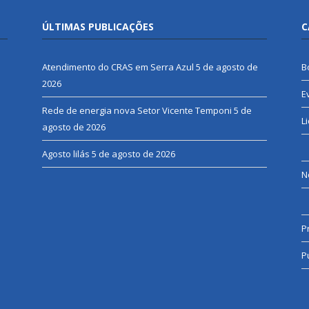
ÚLTIMAS PUBLICAÇÕES
C
Atendimento do CRAS em Serra Azul
5 de agosto de
B
2026
E
Rede de energia nova Setor Vicente Temponi
5 de
L
agosto de 2026
Agosto lilás
5 de agosto de 2026
N
P
P