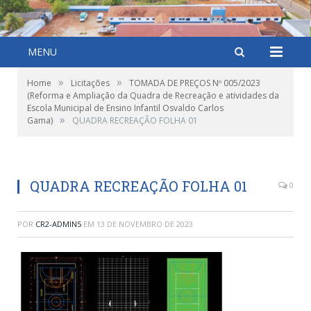
MENU
»
»
Home
Licitações
TOMADA DE PREÇOS Nº 005/2023
(Reforma e Ampliação da Quadra de Recreação e atividades da
Escola Municipal de Ensino Infantil Osvaldo Carlos
»
Gama)
QUADRA RECREAÇÃO FOLHA 01
QUADRA RECREAÇÃO FOLHA 01
0
POR
CR2-ADMIN5
EM
13 DE NOVEMBRO DE 2023