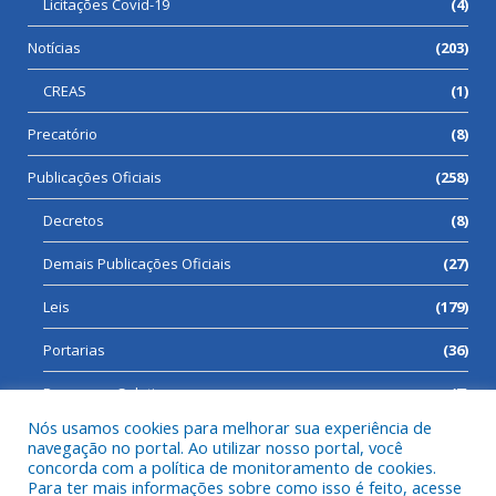
Licitações Covid-19
(4)
Notícias
(203)
CREAS
(1)
Precatório
(8)
Publicações Oficiais
(258)
Decretos
(8)
Demais Publicações Oficiais
(27)
Leis
(179)
Portarias
(36)
Processos Seletivos
(7)
Nós usamos cookies para melhorar sua experiência de
navegação no portal. Ao utilizar nosso portal, você
concorda com a política de monitoramento de cookies.
Para ter mais informações sobre como isso é feito, acesse
Todos os direitos reservados a Prefeitura Municipal de Cumaru