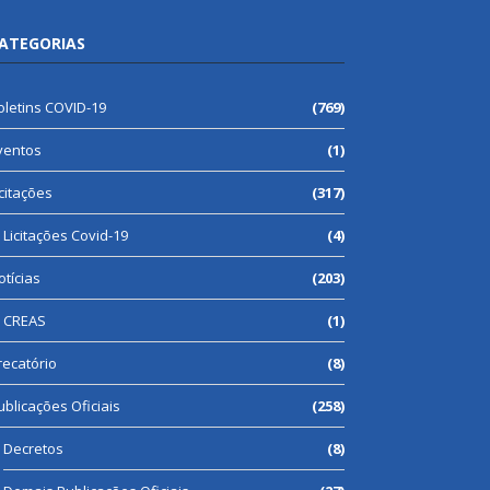
ATEGORIAS
oletins COVID-19
(769)
ventos
(1)
icitações
(317)
Licitações Covid-19
(4)
otícias
(203)
CREAS
(1)
recatório
(8)
ublicações Oficiais
(258)
Decretos
(8)