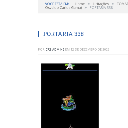
»
»
VOCÊ ESTÁ EM:
Home
Licitações
TOMADA
»
Osvaldo Carlos Gama)
PORTARIA 338
PORTARIA 338
POR
CR2-ADMIN5
EM
12 DE DEZEMBRO DE 2023