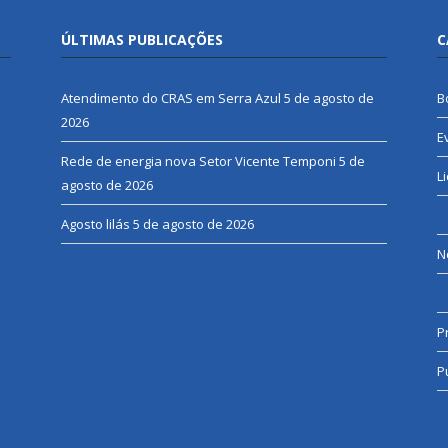
ÚLTIMAS PUBLICAÇÕES
C
Atendimento do CRAS em Serra Azul
5 de agosto de
B
2026
E
Rede de energia nova Setor Vicente Temponi
5 de
L
agosto de 2026
Agosto lilás
5 de agosto de 2026
N
P
P