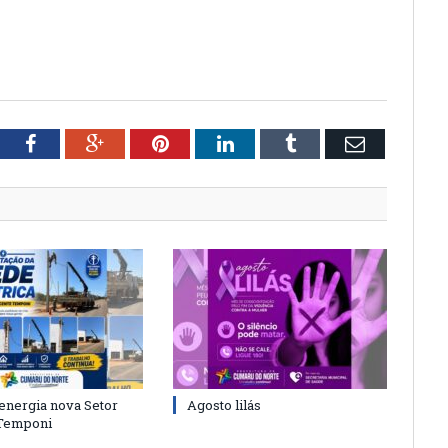
tter
Facebook
Google+
Pinterest
LinkedIn
Tumblr
Email
energia nova Setor
Agosto lilás
 Temponi