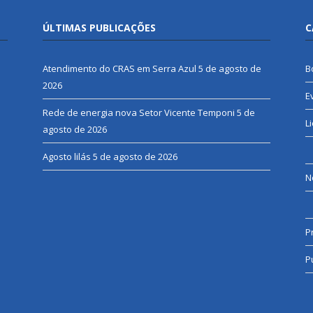
ÚLTIMAS PUBLICAÇÕES
C
Atendimento do CRAS em Serra Azul
5 de agosto de
B
2026
E
Rede de energia nova Setor Vicente Temponi
5 de
L
agosto de 2026
Agosto lilás
5 de agosto de 2026
N
P
P