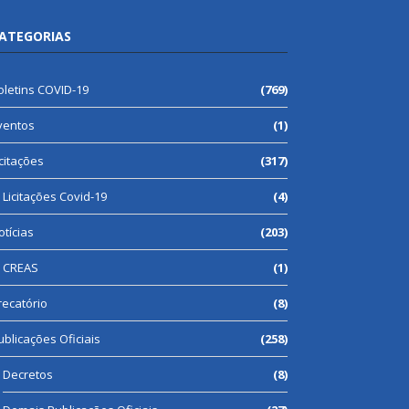
ATEGORIAS
oletins COVID-19
(769)
ventos
(1)
icitações
(317)
Licitações Covid-19
(4)
otícias
(203)
CREAS
(1)
recatório
(8)
ublicações Oficiais
(258)
Decretos
(8)