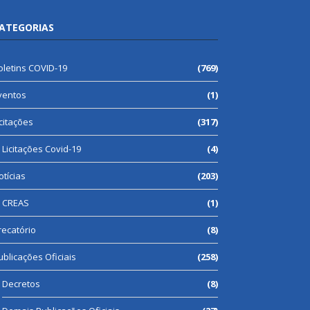
ATEGORIAS
oletins COVID-19
(769)
ventos
(1)
icitações
(317)
Licitações Covid-19
(4)
otícias
(203)
CREAS
(1)
recatório
(8)
ublicações Oficiais
(258)
Decretos
(8)