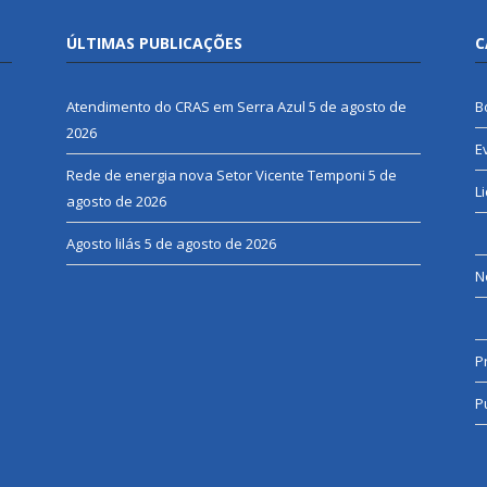
ÚLTIMAS PUBLICAÇÕES
C
Atendimento do CRAS em Serra Azul
5 de agosto de
B
2026
E
Rede de energia nova Setor Vicente Temponi
5 de
L
agosto de 2026
Agosto lilás
5 de agosto de 2026
N
P
P