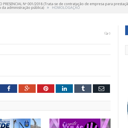
 PRESENCIAL Nº 001/2018 (Trata-se de contratação de empresa para prestação
»
a da administração pública)
HOMOLOGAÇÃO
0
tter
Facebook
Google+
Pinterest
LinkedIn
Tumblr
Email