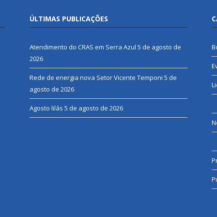
ÚLTIMAS PUBLICAÇÕES
C
Atendimento do CRAS em Serra Azul
5 de agosto de
B
2026
E
Rede de energia nova Setor Vicente Temponi
5 de
L
agosto de 2026
Agosto lilás
5 de agosto de 2026
N
P
P