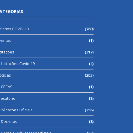
ATEGORIAS
oletins COVID-19
(769)
ventos
(1)
icitações
(317)
Licitações Covid-19
(4)
otícias
(203)
CREAS
(1)
recatório
(8)
ublicações Oficiais
(258)
Decretos
(8)