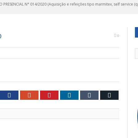
 PRESENCIAL N° 014/2020 (Aquisição e refeições tipo marmitex, self service (qui
O
0
tter
Facebook
Google+
Pinterest
LinkedIn
Tumblr
Email