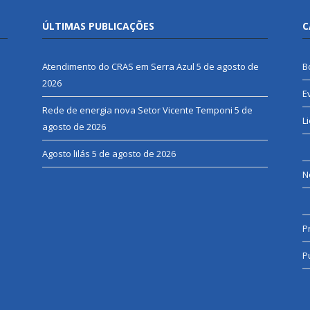
ÚLTIMAS PUBLICAÇÕES
C
Atendimento do CRAS em Serra Azul
5 de agosto de
B
2026
E
Rede de energia nova Setor Vicente Temponi
5 de
L
agosto de 2026
Agosto lilás
5 de agosto de 2026
N
P
P