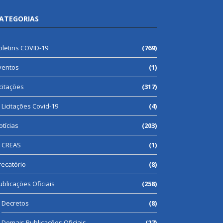
ATEGORIAS
oletins COVID-19
(769)
ventos
(1)
icitações
(317)
Licitações Covid-19
(4)
otícias
(203)
CREAS
(1)
recatório
(8)
ublicações Oficiais
(258)
Decretos
(8)
Demais Publicações Oficiais
(27)