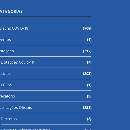
ATEGORIAS
oletins COVID-19
(769)
ventos
(1)
icitações
(317)
Licitações Covid-19
(4)
otícias
(203)
CREAS
(1)
recatório
(8)
ublicações Oficiais
(258)
Decretos
(8)