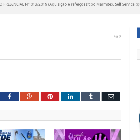
 PRESENCIAL N° 013/2019 (Aquisição e refeições tipo Marmitex, Self Service (qui
0
tter
Facebook
Google+
Pinterest
LinkedIn
Tumblr
Email