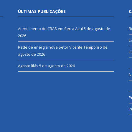
ÚLTIMAS PUBLICAÇÕES
C
Atendimento do CRAS em Serra Azul
5 de agosto de
B
2026
E
Rede de energia nova Setor Vicente Temponi
5 de
L
agosto de 2026
Agosto lilás
5 de agosto de 2026
N
P
P