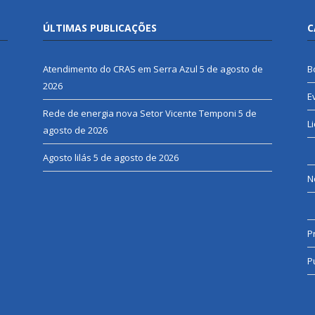
ÚLTIMAS PUBLICAÇÕES
C
Atendimento do CRAS em Serra Azul
5 de agosto de
B
2026
E
Rede de energia nova Setor Vicente Temponi
5 de
L
agosto de 2026
Agosto lilás
5 de agosto de 2026
N
P
P