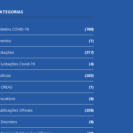
ATEGORIAS
oletins COVID-19
(769)
ventos
(1)
icitações
(317)
Licitações Covid-19
(4)
otícias
(203)
CREAS
(1)
recatório
(8)
ublicações Oficiais
(258)
Decretos
(8)