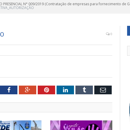
 PRESENCIAL N° 009/2019 (Contratação de empresas para fornecimento de Gên
CATIVA_AUTORIZAÇÃO
ÃO
0
tter
Facebook
Google+
Pinterest
LinkedIn
Tumblr
Email