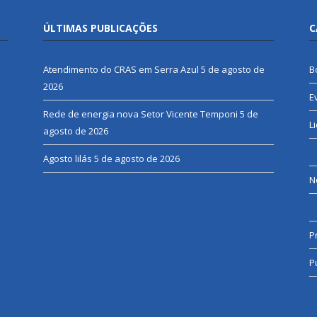
ÚLTIMAS PUBLICAÇÕES
C
Atendimento do CRAS em Serra Azul
5 de agosto de
B
2026
E
Rede de energia nova Setor Vicente Temponi
5 de
L
agosto de 2026
Agosto lilás
5 de agosto de 2026
N
P
P