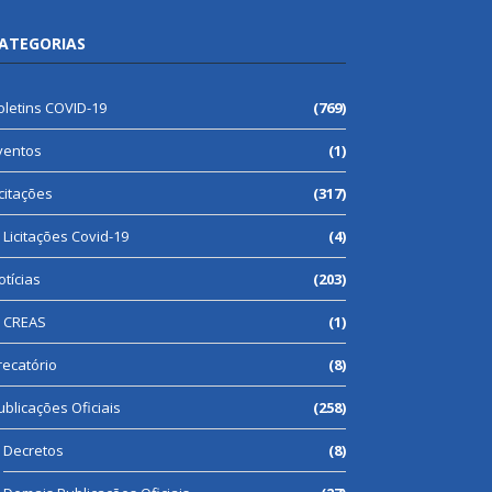
ATEGORIAS
oletins COVID-19
(769)
ventos
(1)
icitações
(317)
Licitações Covid-19
(4)
otícias
(203)
CREAS
(1)
recatório
(8)
ublicações Oficiais
(258)
Decretos
(8)