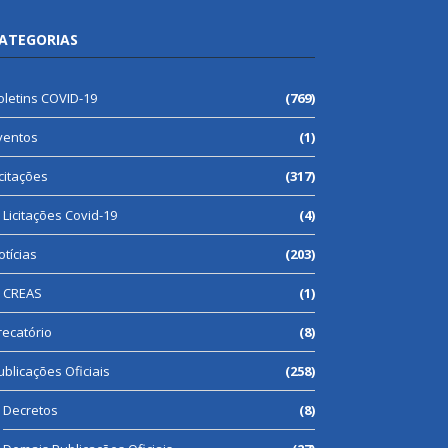
ATEGORIAS
oletins COVID-19
(769)
ventos
(1)
icitações
(317)
Licitações Covid-19
(4)
otícias
(203)
CREAS
(1)
recatório
(8)
ublicações Oficiais
(258)
Decretos
(8)