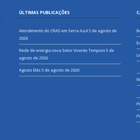
ÚLTIMAS PUBLICAÇÕES
C
Atendimento do CRAS em Serra Azul
5 de agosto de
B
2026
E
Rede de energia nova Setor Vicente Temponi
5 de
L
agosto de 2026
Agosto lilás
5 de agosto de 2026
N
P
P