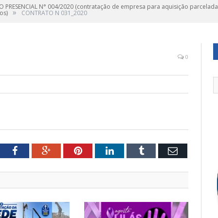
 PRESENCIAL N° 004/2020 (contratação de empresa para aquisição parcelada de
»
os)
CONTRATO N 031_2020
0
tter
Facebook
Google+
Pinterest
LinkedIn
Tumblr
Email