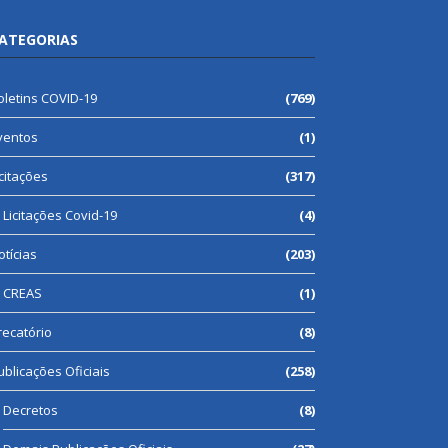
ATEGORIAS
oletins COVID-19
(769)
ventos
(1)
icitações
(317)
Licitações Covid-19
(4)
otícias
(203)
CREAS
(1)
recatório
(8)
ublicações Oficiais
(258)
Decretos
(8)