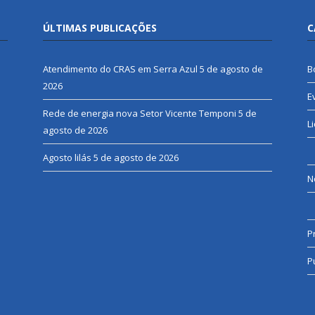
ÚLTIMAS PUBLICAÇÕES
C
Atendimento do CRAS em Serra Azul
5 de agosto de
B
2026
E
Rede de energia nova Setor Vicente Temponi
5 de
L
agosto de 2026
Agosto lilás
5 de agosto de 2026
N
P
P