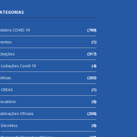
ATEGORIAS
oletins COVID-19
(769)
ventos
(1)
icitações
(317)
Licitações Covid-19
(4)
otícias
(203)
CREAS
(1)
recatório
(8)
ublicações Oficiais
(258)
Decretos
(8)