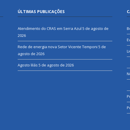
ÚLTIMAS PUBLICAÇÕES
C
Atendimento do CRAS em Serra Azul
5 de agosto de
B
2026
E
Rede de energia nova Setor Vicente Temponi
5 de
L
agosto de 2026
Agosto lilás
5 de agosto de 2026
N
P
P