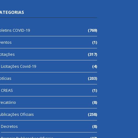
ATEGORIAS
oletins COVID-19
(769)
ventos
(1)
icitações
(317)
Licitações Covid-19
(4)
otícias
(203)
CREAS
(1)
recatório
(8)
ublicações Oficiais
(258)
Decretos
(8)