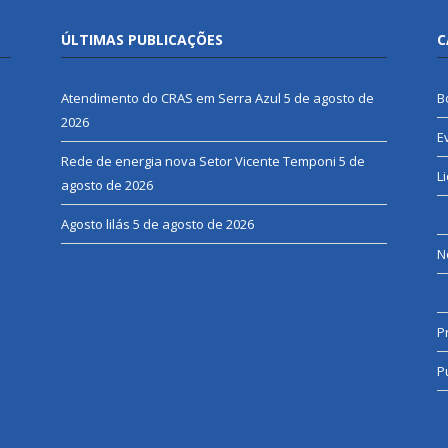
ÚLTIMAS PUBLICAÇÕES
C
Atendimento do CRAS em Serra Azul
5 de agosto de
B
2026
E
Rede de energia nova Setor Vicente Temponi
5 de
L
agosto de 2026
Agosto lilás
5 de agosto de 2026
N
P
P