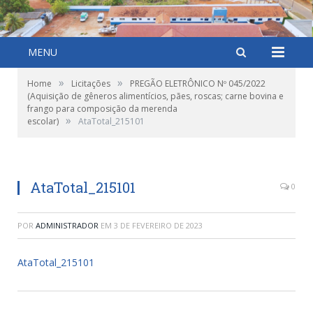
MENU
»
»
Home
Licitações
PREGÃO ELETRÔNICO Nº 045/2022
(Aquisição de gêneros alimentícios, pães, roscas; carne bovina e
frango para composição da merenda
»
escolar)
AtaTotal_215101
AtaTotal_215101
0
POR
ADMINISTRADOR
EM
3 DE FEVEREIRO DE 2023
AtaTotal_215101