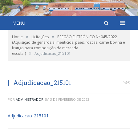
MENU
»
»
Home
Licitações
PREGÃO ELETRÔNICO Nº 045/2022
(Aquisição de gêneros alimentícios, pães, roscas; carne bovina e
frango para composição da merenda
»
escolar)
Adjudicacao_215101
Adjudicacao_215101
0
POR
ADMINISTRADOR
EM
3 DE FEVEREIRO DE 2023
Adjudicacao_215101