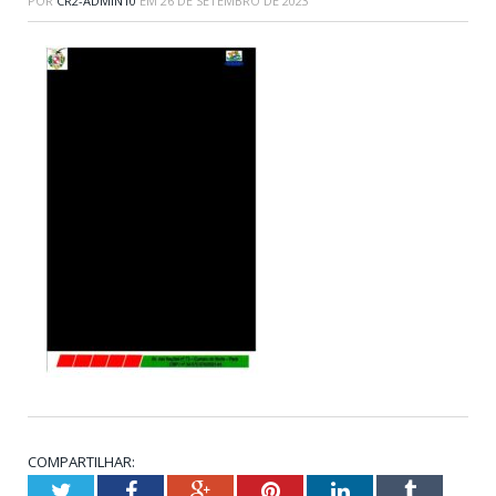
POR
CR2-ADMIN10
EM
26 DE SETEMBRO DE 2023
COMPARTILHAR:
Twitter
Facebook
Google+
Pinterest
LinkedIn
Tumblr