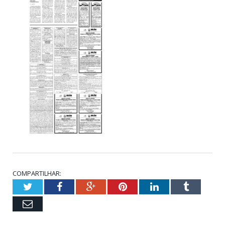
COMPARTILHAR:
Twitter
Facebook
Google+
Pinterest
LinkedIn
Tumblr
Email