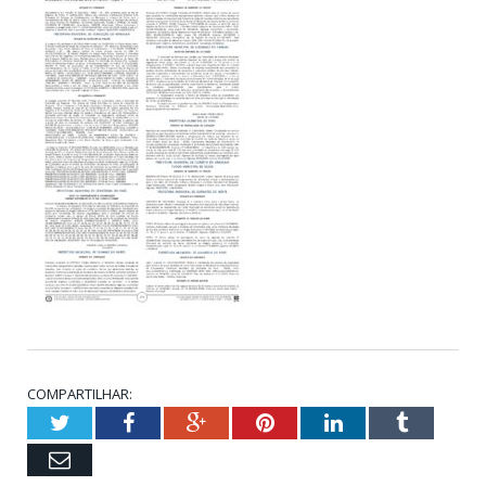
COMPARTILHAR:
Twitter
Facebook
Google+
Pinterest
LinkedIn
Tumblr
Email