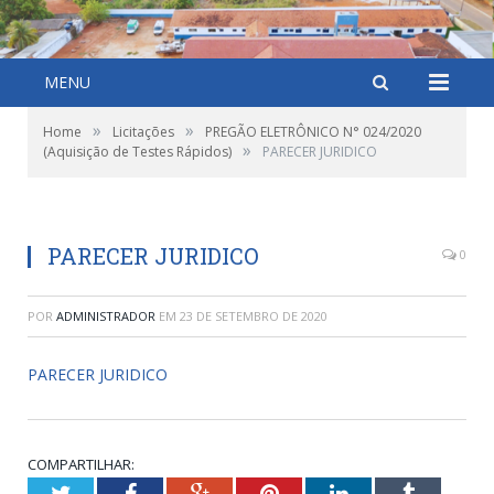
MENU
»
»
Home
Licitações
PREGÃO ELETRÔNICO N° 024/2020
»
(Aquisição de Testes Rápidos)
PARECER JURIDICO
PARECER JURIDICO
0
POR
ADMINISTRADOR
EM
23 DE SETEMBRO DE 2020
PARECER JURIDICO
COMPARTILHAR:
Twitter
Facebook
Google+
Pinterest
LinkedIn
Tumblr