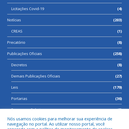
Licitações Covid-19
(4)
Notícias
(203)
CREAS
(1)
Precatório
(8)
Publicações Oficiais
(258)
Decretos
(8)
Demais Publicações Oficiais
(27)
Leis
(179)
Portarias
(36)
Processos Seletivos
(7)
Nós usamos cookies para melhorar sua experiência de
navegação no portal. Ao utilizar nosso portal, você