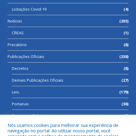
Licitações Covid-19
(4)
Notícias
(203)
CREAS
(1)
Precatório
(8)
Publicações Oficiais
(258)
Decretos
(8)
Demais Publicações Oficiais
(27)
Leis
(179)
Portarias
(36)
Processos Seletivos
(7)
Nós usamos cookies para melhorar sua experiência de
navegação no portal. Ao utilizar nosso portal, você