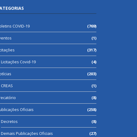
ATEGORIAS
oletins COVID-19
(769)
ventos
(1)
icitações
(317)
Licitações Covid-19
(4)
otícias
(203)
CREAS
(1)
recatório
(8)
ublicações Oficiais
(258)
Decretos
(8)
Demais Publicações Oficiais
(27)