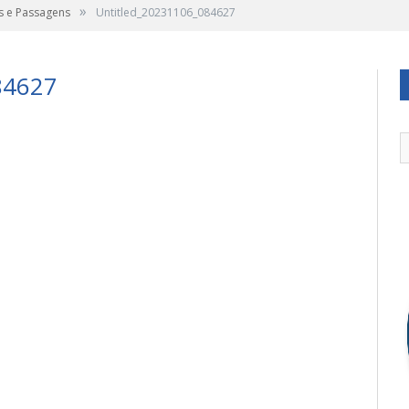
»
s e Passagens
Untitled_20231106_084627
84627