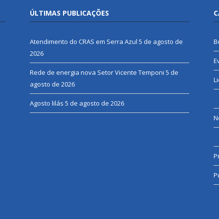
ÚLTIMAS PUBLICAÇÕES
C
Atendimento do CRAS em Serra Azul
5 de agosto de
B
2026
E
Rede de energia nova Setor Vicente Temponi
5 de
L
agosto de 2026
Agosto lilás
5 de agosto de 2026
N
P
P