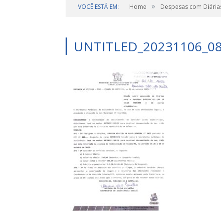
»
VOCÊ ESTÁ EM:
Home
Despesas com Diária
UNTITLED_20231106_0