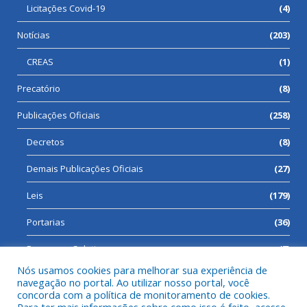
Licitações Covid-19
(4)
Notícias
(203)
CREAS
(1)
Precatório
(8)
Publicações Oficiais
(258)
Decretos
(8)
Demais Publicações Oficiais
(27)
Leis
(179)
Portarias
(36)
Processos Seletivos
(7)
Nós usamos cookies para melhorar sua experiência de
navegação no portal. Ao utilizar nosso portal, você
concorda com a política de monitoramento de cookies.