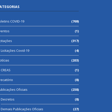
ATEGORIAS
oletins COVID-19
(769)
ventos
(1)
icitações
(317)
Licitações Covid-19
(4)
otícias
(203)
CREAS
(1)
recatório
(8)
ublicações Oficiais
(258)
Decretos
(8)
Demais Publicações Oficiais
(27)