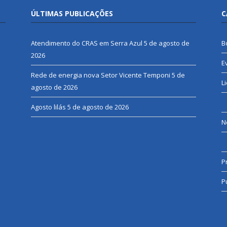
ÚLTIMAS PUBLICAÇÕES
C
Atendimento do CRAS em Serra Azul
5 de agosto de
B
2026
E
Rede de energia nova Setor Vicente Temponi
5 de
L
agosto de 2026
Agosto lilás
5 de agosto de 2026
N
P
P