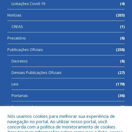
Licitações Covid-19
(4)
Notícias
(203)
CREAS
(1)
Precatório
(8)
Publicações Oficiais
(258)
Decretos
(8)
Demais Publicações Oficiais
(27)
Leis
(179)
Portarias
(36)
Processos Seletivos
(7)
Nós usamos cookies para melhorar sua experiência de
navegação no portal. Ao utilizar nosso portal, você
concorda com a política de monitoramento de cookies.