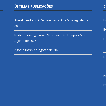
ÚLTIMAS PUBLICAÇÕES
C
Atendimento do CRAS em Serra Azul
5 de agosto de
B
2026
E
Rede de energia nova Setor Vicente Temponi
5 de
L
agosto de 2026
Agosto lilás
5 de agosto de 2026
N
P
P