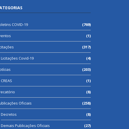
ATEGORIAS
oletins COVID-19
(769)
ventos
(1)
icitações
(317)
Licitações Covid-19
(4)
otícias
(203)
CREAS
(1)
recatório
(8)
ublicações Oficiais
(258)
Decretos
(8)
Demais Publicações Oficiais
(27)