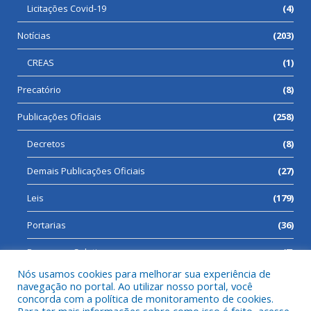
Licitações Covid-19
(4)
Notícias
(203)
CREAS
(1)
Precatório
(8)
Publicações Oficiais
(258)
Decretos
(8)
Demais Publicações Oficiais
(27)
Leis
(179)
Portarias
(36)
Processos Seletivos
(7)
Nós usamos cookies para melhorar sua experiência de
navegação no portal. Ao utilizar nosso portal, você
concorda com a política de monitoramento de cookies.