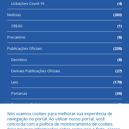
Licitações Covid-19
(4)
Notícias
(203)
CREAS
(1)
Precatório
(8)
Publicações Oficiais
(258)
Decretos
(8)
Demais Publicações Oficiais
(27)
Leis
(179)
Portarias
(36)
Processos Seletivos
(7)
Nós usamos cookies para melhorar sua experiência de
navegação no portal. Ao utilizar nosso portal, você
concorda com a política de monitoramento de cookies.