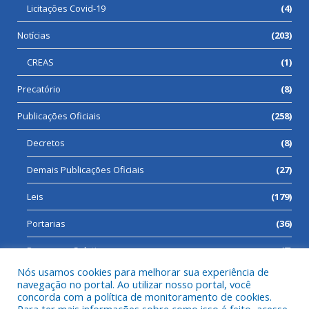
Licitações Covid-19
(4)
Notícias
(203)
CREAS
(1)
Precatório
(8)
Publicações Oficiais
(258)
Decretos
(8)
Demais Publicações Oficiais
(27)
Leis
(179)
Portarias
(36)
Processos Seletivos
(7)
Nós usamos cookies para melhorar sua experiência de
navegação no portal. Ao utilizar nosso portal, você
concorda com a política de monitoramento de cookies.