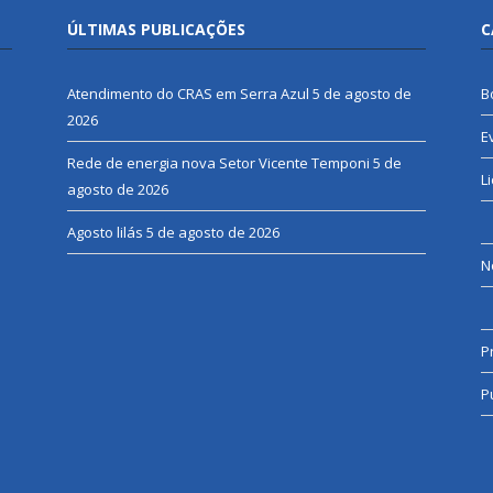
ÚLTIMAS PUBLICAÇÕES
C
Atendimento do CRAS em Serra Azul
5 de agosto de
B
2026
E
Rede de energia nova Setor Vicente Temponi
5 de
L
agosto de 2026
Agosto lilás
5 de agosto de 2026
N
P
P