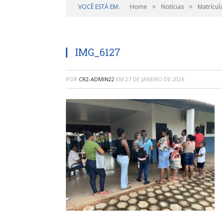
»
»
VOCÊ ESTÁ EM:
Home
Notícias
Matrícul
IMG_6127
POR
CR2-ADMIN22
EM
27 DE JANEIRO DE 2026