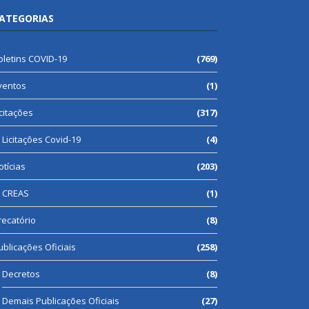
ATEGORIAS
oletins COVID-19
(769)
ventos
(1)
icitações
(317)
Licitações Covid-19
(4)
otícias
(203)
CREAS
(1)
recatório
(8)
ublicações Oficiais
(258)
Decretos
(8)
Demais Publicações Oficiais
(27)