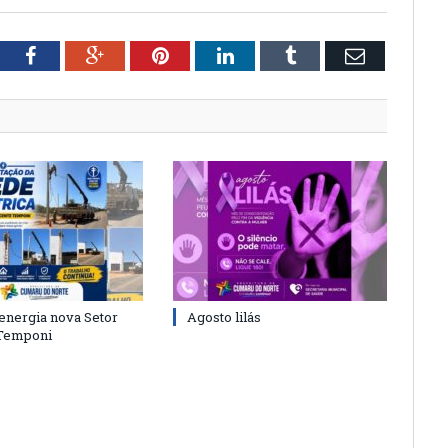
tter
Facebook
Google+
Pinterest
LinkedIn
Tumblr
Email
energia nova Setor
Agosto lilás
 Temponi