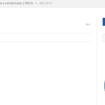
»
as e rematrículas | PMCN
IMG_6127
0