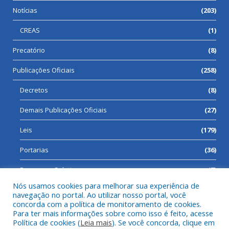
Notícias
(203)
CREAS
(1)
Precatório
(8)
Publicações Oficiais
(258)
Decretos
(8)
Demais Publicações Oficiais
(27)
Leis
(179)
Portarias
(36)
Processos Seletivos
(7)
Nós usamos cookies para melhorar sua experiência de
navegação no portal. Ao utilizar nosso portal, você
concorda com a política de monitoramento de cookies.
Para ter mais informações sobre como isso é feito, acesse
Todos os direitos reservados a Prefeitura Municipal de Cumaru
Política de cookies (
Leia mais
). Se você concorda, clique em
do Norte.