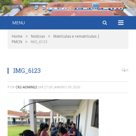
MENU
»
»
Home
Notícias
Matrículas e rematrículas |
»
PMCN
IMG_6123
IMG_6123
0
POR
CR2-ADMIN22
EM
27 DE JANEIRO DE 2026